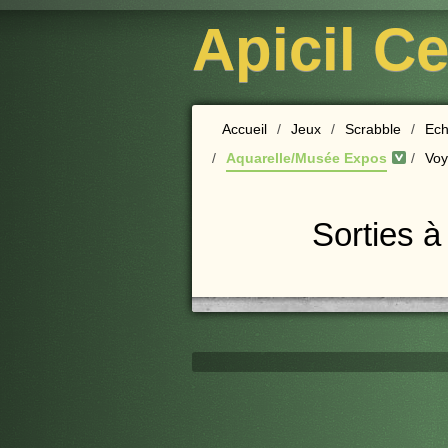
Apicil C
Accueil
/
Jeux
/
Scrabble
/
Ech
/
Aquarelle/Musée Expos
/
Voy
Sorties à